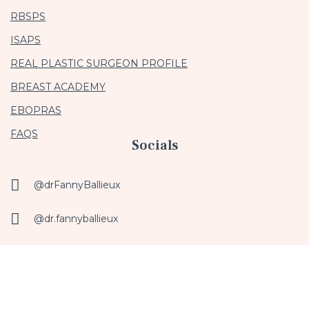
RBSPS
ISAPS
REAL PLASTIC SURGEON PROFILE
BREAST ACADEMY
EBOPRAS
FAQS
Socials
@drFannyBallieux
@dr.fannyballieux
Dr Fanny Ballieux
© 2025 Dr Fanny Ballieux /
Legal Notice