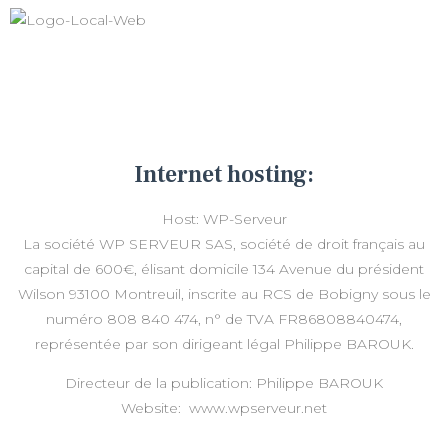
Internet hosting:
Host: WP-Serveur
La société WP SERVEUR SAS, société de droit français au
capital de 600€, élisant domicile 134 Avenue du président
Wilson 93100 Montreuil, inscrite au RCS de Bobigny sous le
numéro 808 840 474, n° de TVA FR86808840474,
représentée par son dirigeant légal Philippe BAROUK.
Directeur de la publication: Philippe BAROUK
Website: www.wpserveur.net