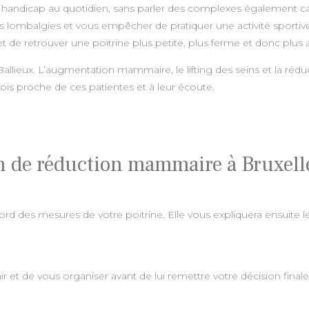
table handicap au quotidien, sans parler des complexes également c
 lombalgies et vous empêcher de pratiquer une activité sportive. 
met de retrouver une poitrine plus petite, plus ferme et donc plus
Ballieux. L’augmentation mammaire, le lifting des seins et la ré
fois proche de ces patientes et à leur écoute.
 de réduction mammaire à Bruxell
bord des mesures de votre poitrine. Elle vous expliquera ensuite l
r et de vous organiser avant de lui remettre votre décision finale