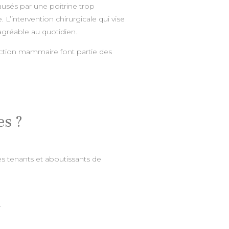
ausés par une poitrine trop
L’intervention chirurgicale qui vise
 agréable au quotidien.
duction mammaire font partie des
es ?
es tenants et aboutissants de
.