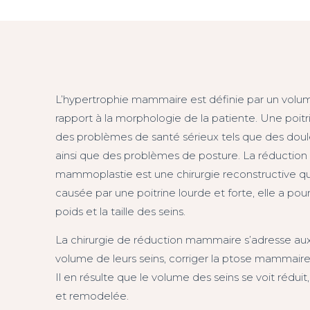
L’hypertrophie mammaire est définie par un volum
rapport à la morphologie de la patiente. Une poi
des problèmes de santé sérieux tels que des doule
ainsi que des problèmes de posture. La réductio
mammoplastie est une chirurgie reconstructive qui
causée par une poitrine lourde et forte, elle a po
poids et la taille des seins.
La chirurgie de réduction mammaire s’adresse aux
volume de leurs seins, corriger la ptose mammaire
Il en résulte que le volume des seins se voit rédui
et remodelée.