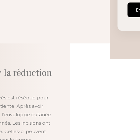
E
 la réduction
cès est réséqué pour
iente. Après avoir
ter l’enveloppe cutanée
nés. Les incisions ont
. Celles-ci peuvent
 avec le temps.