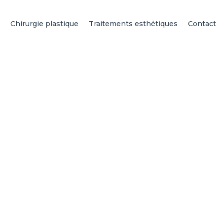
Chirurgie plastique
Traitements esthétiques
Contact
étique à Bruxelles av
Dr Ballieux