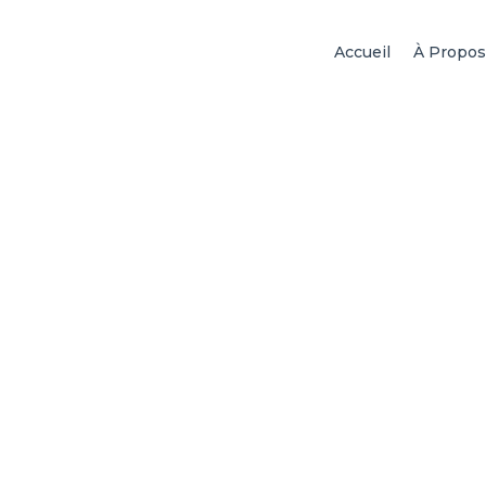
Accueil
À Propos
Chirurgie esthétique
l’expertise de Dr B