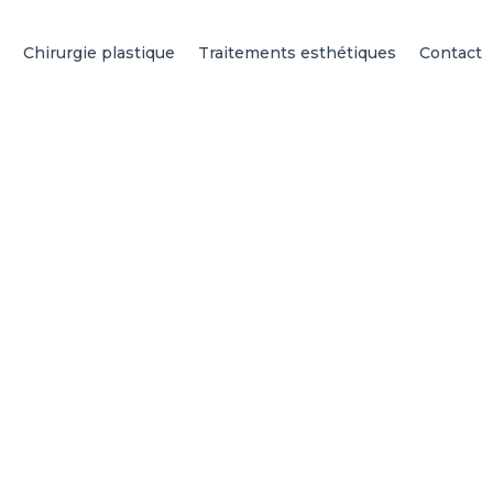
Chirurgie plastique
Traitements esthétiques
Contact
 Ixelles : faites con
allieux