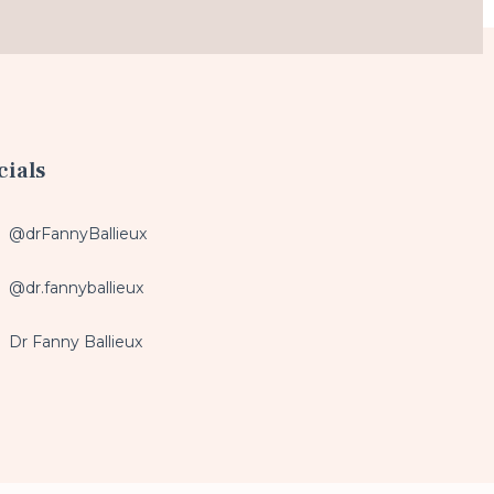
cials
@drFannyBallieux
@dr.fannyballieux
Dr Fanny Ballieux