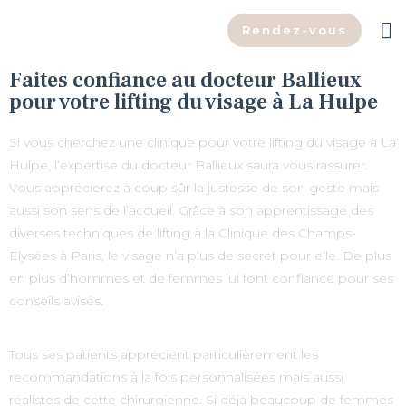
Rendez-vous
Faites confiance au docteur Ballieux
pour votre lifting du visage à La Hulpe
Si vous cherchez une clinique pour votre lifting du visage à La
Hulpe, l’expertise du docteur Ballieux saura vous rassurer.
Vous apprécierez à coup sûr la justesse de son geste mais
aussi son sens de l’accueil. Grâce à son apprentissage des
diverses techniques de lifting à la Clinique des Champs-
Elysées à Paris, le visage n’a plus de secret pour elle. De plus
en plus d’hommes et de femmes lui font confiance pour ses
conseils avisés.
Tous ses patients apprécient particulièrement les
recommandations à la fois personnalisées mais aussi
réalistes de cette chirurgienne. Si déjà beaucoup de femmes